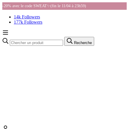
-20% avec le code SWEAT✨(fin le 11/04 à 23h59)
14k Followers
177k Followers
Recherche
Recherche
pour: