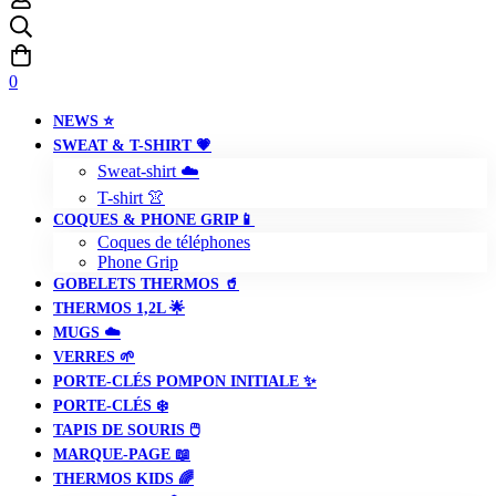
0
NEWS ⭐️
SWEAT & T-SHIRT 💗
Sweat-shirt ☁️
T-shirt 👚
COQUES & PHONE GRIP📱
Coques de téléphones
Phone Grip
GOBELETS THERMOS 🥤
THERMOS 1,2L 🌟
MUGS ☁️
VERRES 🌱
PORTE-CLÉS POMPON INITIALE ✨
PORTE-CLÉS ❄️
TAPIS DE SOURIS 🖱️
MARQUE-PAGE 📖
THERMOS KIDS 🌈