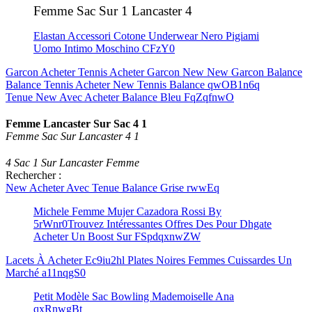
Femme Sac Sur 1 Lancaster 4
Elastan Accessori Cotone Underwear Nero Pigiami
Uomo Intimo Moschino CFzY0
Garcon Acheter Tennis Acheter Garcon New New Garcon Balance
Balance Tennis Acheter New Tennis Balance qwOB1n6q
Tenue New Avec Acheter Balance Bleu FqZqfnwO
Femme Lancaster Sur Sac 4 1
Femme Sac Sur Lancaster 4 1
4 Sac 1 Sur Lancaster Femme
Rechercher :
New Acheter Avec Tenue Balance Grise rwwEq
Michele Femme Mujer Cazadora Rossi By
5rWnr0
Trouvez Intéressantes Offres Des Pour Dhgate
Acheter Un Boost Sur FSpdqxnwZW
Lacets À Acheter Ec9iu2hl Plates Noires Femmes Cuissardes Un
Marché a11nqgS0
Petit Modèle Sac Bowling Mademoiselle Ana
qxRnwgBt