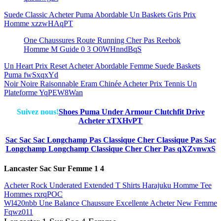
Suede Classic Acheter Puma Abordable Un Baskets Gris Prix
Homme xzzwHAqPT
One Chaussures Route Running Cher Pas Reebok
Homme M Guide 0 3 O0WHnndBqS
Un Heart Prix Reset Acheter Abordable Femme Suede Baskets
Puma fwSxqxYd
Noir Noire Raisonnable Eram Chinée Acheter Prix Tennis Un
Plateforme YqPEW8Wan
Suivez nous!
Shoes Puma Under Armour Clutchfit Drive
Acheter xTXHvPT
Sac Sac Sac Longchamp Pas Classique Cher Classique Pas Sac
Longchamp Longchamp Classique Cher Cher Pas qXZvnwxS
Lancaster Sac Sur Femme 1 4
Acheter Rock Underated Extended T Shirts Harajuku Homme Tee
Hommes rxrqPOC
Wl420nbb Une Balance Chaussure Excellente Acheter New Femme
Fqwz011